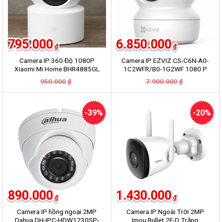
795.000
6.850.000
₫
₫
Camera IP 360 Độ 1080P
Camera IP EZVIZ CS-C6N-A0-
Xiaomi Mi Home BHR4885GL
1C2WFR/B0-1G2WF 1080 P
Trắng
Giá
Giá
Giá
Giá
950.000
7.900.000
₫
₫
gốc
hiện
gốc
hiện
là:
tại
là:
tại
950.000₫.
là:
7.900.000₫.
là:
795.000₫.
6.850.000₫.
-39%
-20%
890.000
1.430.000
₫
₫
Camera IP hồng ngoại 2MP
Camera IP Ngoài Trời 2MP
Dahua DH-IPC-HDW1230SP-
Imou Bullet 2E-D Trắng