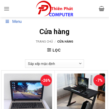
Bỏ
qua
nội
dung
Menu
Cửa hàng
TRANG CHỦ
/
CỬA HÀNG
LỌC
-26%
-7%