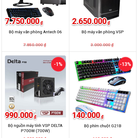
7.750.000
2.650.000
₫
₫
Bộ máy văn phòng Antech 06
Bộ máy văn phòng VSP
Giá
Giá
Giá
Giá
7.850.000
3.000.000
₫
₫
gốc
hiện
gốc
hiện
là:
tại
là:
tại
7.850.000₫.
là:
3.000.000₫.
là:
7.750.000₫.
2.650.000₫.
-1%
-13%
990.000
140.000
₫
₫
Bộ nguồn máy tính VSP DELTA
Bộ phím chuột G21B
P700W (700W)